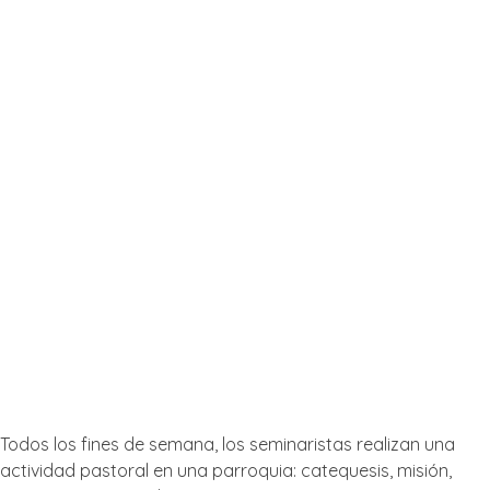
Noche
Al caer la tarde, compartimos la celebración de
la Eucaristía a las 19.30 Hs y el rezo de las
Vísperas. Algunos días, tenemos un momento de
adoración al Santísimo Sacramento. La cena
está lista a las 21 Hs. Ya a las 22 Hs, compartimos
juntos el último momento de oración, llamado
Completas, y el examen personal del día.
Actividades Pastorales
Todos los fines de semana, los seminaristas realizan una
actividad pastoral en una parroquia: catequesis, misión,