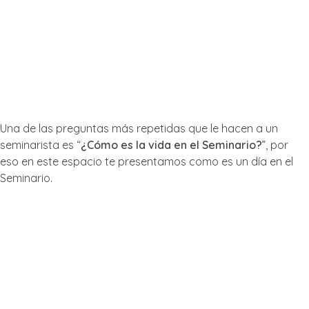
alcance su plenitud, al servicio de la Diócesis de Villa de la
Concepción del Río Cuarto y de la Iglesia universal.
Nuestra vida
Una de las preguntas más repetidas que le hacen a un
seminarista es “
¿Cómo es la vida en el Seminario?
”, por
eso en este espacio te presentamos como es un día en el
Seminario.
Mañana
El día comienza a las 6.50 hs con el rezo
comunitario de las Laudes, oración matutina que